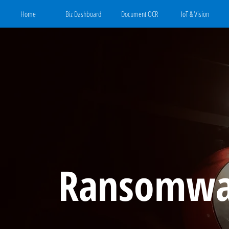
Home
Biz Dashboard
Document OCR
IoT & Vision
Ransomw