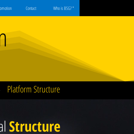
romotion
Contact
Who is BSG? *
n
Platform Structure
>
al
Structure