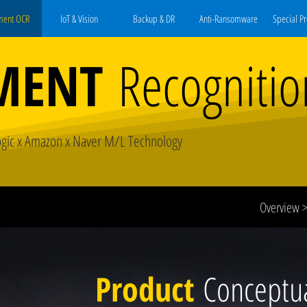
ment OCR
IoT & Vision
Backup & DR
Anti-Ransomware
Special P
MENT
Recognitio
ogic x Amazon x Naver M/L Technology
Overview 
Product
Conceptu