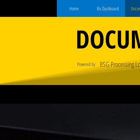
Home
Biz Dashboard
Docu
DOCU
BSG Processing L
Powered by