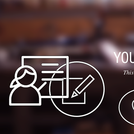
YO
This