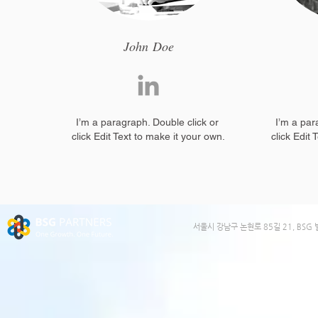
John Doe
I’m a paragraph. Double click or
I’m a par
click Edit Text to make it your own.
click Edit 
​서울시 강남구 논현로 85길 21, BSG 